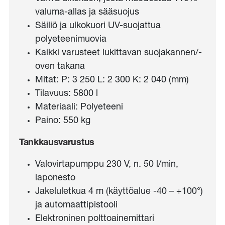
valuma-allas ja sääsuojus
Säiliö ja ulkokuori UV-suojattua
polyeteenimuovia
Kaikki varusteet lukittavan suojakannen/-
oven takana
Mitat: P: 3 250 L: 2 300 K: 2 040 (mm)
Tilavuus: 5800 l
Materiaali: Polyeteeni
Paino: 550 kg
Tankkausvarustus
Valovirtapumppu 230 V, n. 50 l/min,
laponesto
Jakeluletkua 4 m (käyttöalue -40 – +100°)
ja automaattipistooli
Elektroninen polttoainemittari