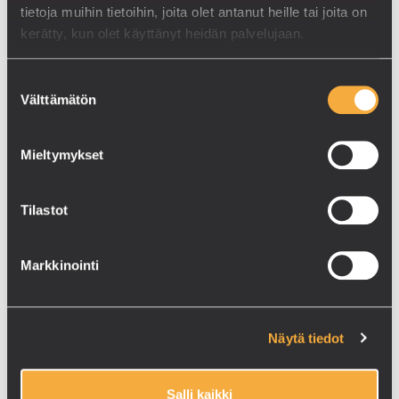
tietoja muihin tietoihin, joita olet antanut heille tai joita on
kerätty, kun olet käyttänyt heidän palvelujaan.
MOBIILI TANKKAUSASEMA
Suostumuksen
Uuden sukupolven tankkausasema infratyömaiden
Välttämätön
valinta
turvalliseen polttoainehuoltoon
Tankkausaseman IBC-pakkaukset tuplavaipalla
Mieltymykset
Varusteltavissa vaihtolavakiskoilla ja
koukkutartunnalla.
Tilastot
Sisävalaistus liiketunnistimella.
Markkinointi
Lue lisää
Näytä tiedot
Salli kaikki