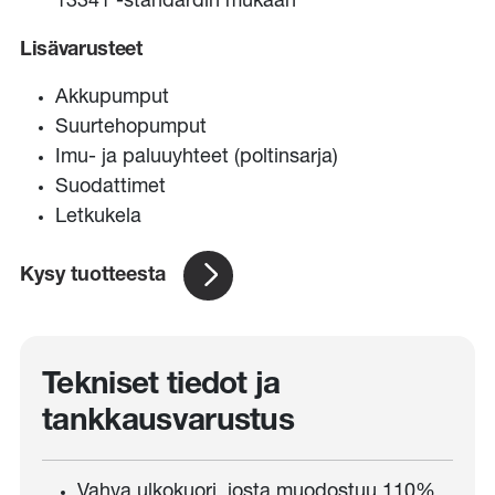
13341 -standardin mukaan
Lisävarusteet
Akkupumput
Suurtehopumput
Imu- ja paluuyhteet (poltinsarja)
Suodattimet
Letkukela
Kysy tuotteesta
Tekniset tiedot ja
tankkausvarustus
Vahva ulkokuori, josta muodostuu 110%