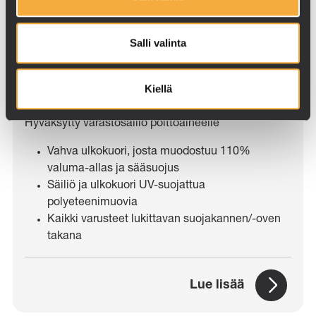
Salli valinta
Kiellä
NAFTA 6000
Hyväksytty varastosäiliö polttoaineelle
Vahva ulkokuori, josta muodostuu 110%
valuma-allas ja sääsuojus
Säiliö ja ulkokuori UV-suojattua
polyeteenimuovia
Kaikki varusteet lukittavan suojakannen/-oven
takana
Lue lisää