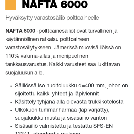
NAFTA 6000
Hyväksytty varastosäiliö polttoaineelle
NAFTA 6000
-polttoainesäiliöt ovat turvallinen ja
käytännöllinen ratkaisu polttoaineen
varastosäilytykseen. Jämerissä muovisäiliöissä on
110% valuma-allas ja monipuolinen
tankkausvarustus. Kaikki varusteet saa lukittavan
suojaluukun alle.
Säiliössä iso huoltoluukku d=400 mm, johon on
sijoitettu kaikki yhteet ja läpiviennit
Käsittely tyhjänä alla olevasta trukkikotelosta
Ulkokuori tummanharmaa (läpivärjätty),
suojaluukku musta ja sisäsäiliö väritön
Sisäsäiliö valmistettu ja testattu SFS-EN