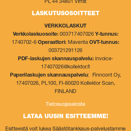
PL 44 34801 Virrat
LASKUTUSOSOITTEET
VERKKOLASKUT
Verkkolaskuosoite:
003717407026
Y-tunnus:
1740702-6
Operaattori:
Maventa
OVT-tunnus:
003721291126
PDF-laskujen skannauspalvelu:
invoice-
17407026@kollektor.fi
Paperilaskujen skannauspalvelu
: Finncont Oy,
17407026, PL100, FI-80020 Kollektor Scan,
FINLAND
Tietosuojaseloste
LATAA UUSIN ESITTEEMME!
Esitteestä voit lukea Säästötankkaus-palvelustamme