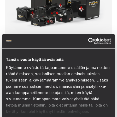
Fuelk Oy osaksi Finncont-konsernia
Tämä sivusto käyttää evästeitä
Käytämme evästeitä tarjoamamme sisällön ja mainosten
räätälöimiseen, sosiaalisen median ominaisuuksien
Lue artikkeli
tukemiseen ja kävijämäärämme analysoimiseen. Lisäksi
jaamme sosiaalisen median, mainosalan ja analytiikka-
alan kumppaneillemme tietoja siitä, miten käytät
sivustoamme. Kumppanimme voivat yhdistää näitä
tietoja muihin tietoihin, joita olet antanut heille tai joita on
kerätty, kun olet käyttänyt heidän palvelujaan.