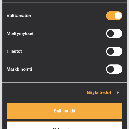
Suostumuksen
Välttämätön
valinta
Mieltymykset
Tilastot
OTA YHTEYTTÄ
MYYNTI
Markkinointi
010 504 7611
ASIAKASPALVELU
010 504 7610
KÄYNTIOSOITE
Kiertotie 10-12
Näytä tiedot
PL 44 34801 Virrat
LASKUTUSOSOITTEET
Salli kaikki
VERKKOLASKUT
Verkkolaskuosoite:
Y-tunnus:
003717407026